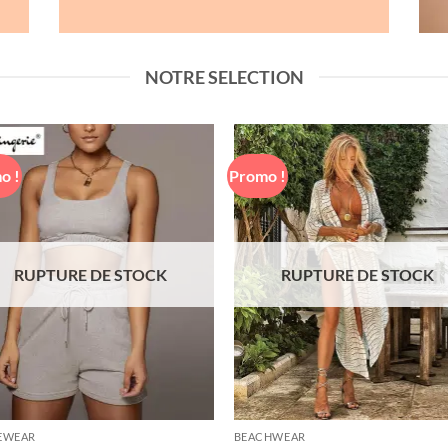
NOTRE SELECTION
o !
Promo !
Ajouter
Ajou
à la liste
à la l
de
d
souhaits
souh
RUPTURE DE STOCK
RUPTURE DE STOCK
EWEAR
BEACHWEAR