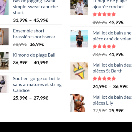
Bas de jogging-sweat
Tunique de plage
simple-sweat capuche-
ajourée crochet
short
Plage
31,99
€
–
45,99
€
Note
5.00
Le
Le
89,99
€
49,99
€
de
sur 5
prix
prix
Ensemble short
prix :
Maillot de bain une
initial
actu
brassière sportswear
31,99€
pièce orné de volan
était :
est :
Le
Le
68,99
€
36,99
€
à
89,99€.
49,9
prix
prix
45,99€
Note
5.00
Le
Le
73,99
€
41,99
€
Kimono de plage Bali
initial
actuel
sur 5
prix
prix
Plage
36,99
€
–
était :
40,99
est :
€
Maillot de bain deu
initial
actu
de
68,99€.
36,99€.
pièces St Barth
était :
est :
prix :
Soutien-gorge corbeille
73,99€.
41,9
36,99€
sans armatures et string
Note
5.00
Pl
24,99
€
–
36,99
€
à
Candice
sur 5
d
40,99€
Maillot de bain deu
Plage
25,99
€
–
27,99
€
pr
pièces Lily
de
24
prix :
Le
Le
32,99
€
25,99
€
à
25,99€
prix
prix
36
à
initial
actu
27,99€
était :
est :