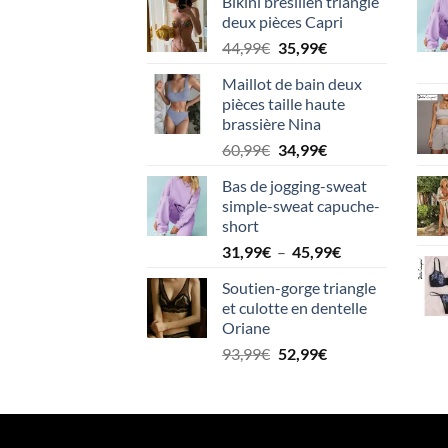
Bikini brésilien triangle
deux pièces Capri
Le
Le
44,99
€
35,99
€
prix
prix
Maillot de bain deux
initial
actuel
pièces taille haute
était :
est :
brassière Nina
44,99€.
35,99€.
Le
Le
60,99
€
34,99
€
prix
prix
Bas de jogging-sweat
initial
actuel
simple-sweat capuche-
était :
est :
short
60,99€.
34,99€.
Plage
31,99
€
–
45,99
€
de
Soutien-gorge triangle
prix :
et culotte en dentelle
31,99€
Oriane
à
Le
Le
93,99
€
52,99
€
45,99€
prix
prix
initial
actuel
était :
est :
93,99€.
52,99€.