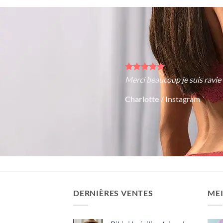
Merci beaucoup je suis ravie
Charlotte
/
Instagram
DERNIÈRES VENTES
MEI