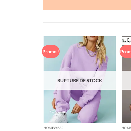
Promo !
Prom
Ajouter
à la liste
de
souhaits
RUPTURE DE STOCK
HOMEWEAR
HOM