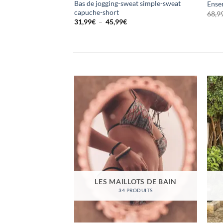
Bas de jogging-sweat simple-sweat
Ense
capuche-short
68,9
Plage
31,99
€
–
45,99
€
de
prix :
31,99€
à
45,99€
LES MAILLOTS DE BAIN
34 PRODUITS