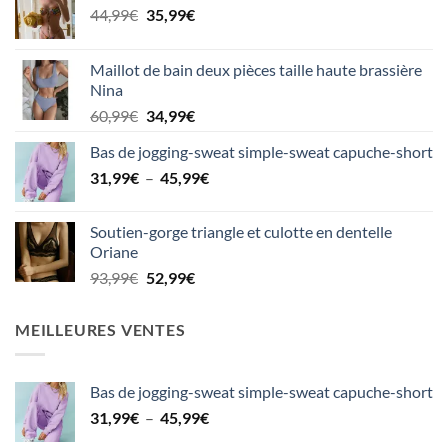
Le
Le
44,99
€
35,99
€
prix
prix
initial
actuel
Maillot de bain deux pièces taille haute brassière
était :
est :
Nina
44,99€.
35,99€.
Le
Le
60,99
€
34,99
€
prix
prix
Bas de jogging-sweat simple-sweat capuche-short
initial
actuel
Plage
31,99
€
–
était :
45,99
est :
€
de
60,99€.
34,99€.
prix :
Soutien-gorge triangle et culotte en dentelle
31,99€
Oriane
à
Le
Le
93,99
€
52,99
€
45,99€
prix
prix
initial
actuel
MEILLEURES VENTES
était :
est :
93,99€.
52,99€.
Bas de jogging-sweat simple-sweat capuche-short
Plage
31,99
€
–
45,99
€
de