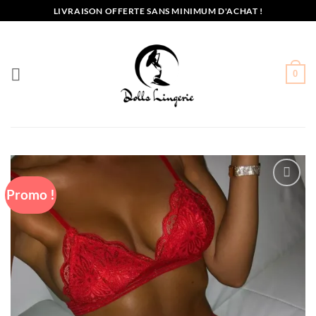
Passer
LIVRAISON OFFERTE SANS MINIMUM D'ACHAT !
au
contenu
0
Promo !
Ajouter
à la liste
de
souhaits