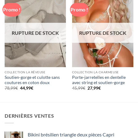
Promo !
Promo !
Ajouter
Ajouter
à la liste
à la liste
de
de
souhaits
souhaits
RUPTURE DE STOCK
RUPTURE DE STOCK
COLLECTION LA RÊVEUSE
COLLECTION LA CHARMEUSE
Soutien-gorge et culotte sans
Porte-jarretelles en dentelle
coutures en coton doux
avec string et soutien-gorge
Le
Le
Le
Le
78,99
€
44,99
€
45,99
€
27,99
€
prix
prix
prix
prix
initial
actuel
initial
actuel
était :
est :
était :
est :
78,99€.
44,99€.
45,99€.
27,99€.
DERNIÈRES VENTES
Bikini brésilien triangle deux pièces Capri