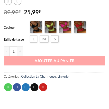
Le
Le
39,99
25,99
€
€
prix
prix
initial
actuel
Couleur
était :
est :
39,99€.
25,99€.
L
M
S
Taille de tasse
quantité de Soutien-gorge triangle et culotte taille haute Ciara
AJOUTER AU PANIER
Catégories :
Collection La Charmeuse
,
Lingerie