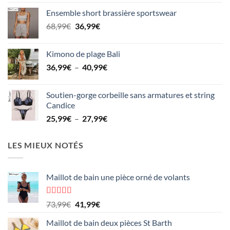
prix :
Ensemble short brassière sportswear
31,99€
Le
Le
68,99
€
36,99
€
à
prix
prix
45,99€
initial
actuel
Kimono de plage Bali
était :
est :
Plage
36,99
€
–
40,99
€
68,99€.
36,99€.
de
prix :
Soutien-gorge corbeille sans armatures et string
36,99€
Candice
à
Plage
25,99
€
–
27,99
€
40,99€
de
prix :
LES MIEUX NOTÉS
25,99€
à
27,99€
Maillot de bain une pièce orné de volants
Note
5.00
Le
Le
73,99
€
41,99
€
sur 5
prix
prix
Maillot de bain deux pièces St Barth
initial
actuel