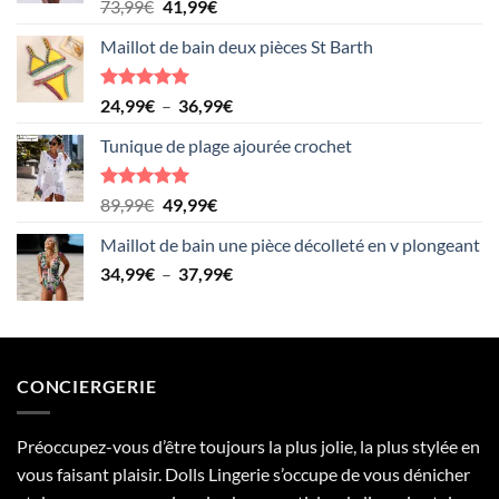
Note
5.00
Le
Le
73,99
€
41,99
€
sur 5
prix
prix
Maillot de bain deux pièces St Barth
initial
actuel
était :
est :
73,99€.
41,99€.
Note
5.00
Plage
24,99
€
–
36,99
€
sur 5
de
Tunique de plage ajourée crochet
prix :
24,99€
à
Note
5.00
Le
Le
89,99
€
49,99
€
sur 5
36,99€
prix
prix
Maillot de bain une pièce décolleté en v plongeant
initial
actuel
Plage
34,99
€
–
était :
37,99
est :
€
de
89,99€.
49,99€.
prix :
34,99€
à
CONCIERGERIE
37,99€
Préoccupez-vous d’être toujours la plus jolie, la plus stylée en
vous faisant plaisir. Dolls Lingerie s’occupe de vous dénicher