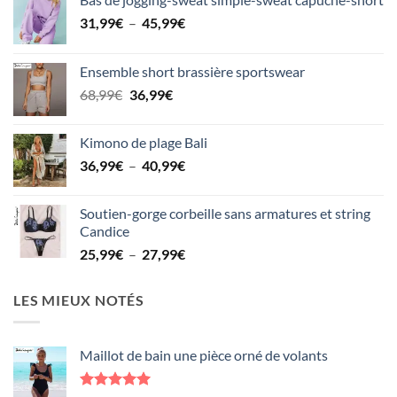
Plage
31,99
€
–
45,99
€
de
prix :
Ensemble short brassière sportswear
31,99€
Le
Le
68,99
€
36,99
€
à
prix
prix
45,99€
initial
actuel
Kimono de plage Bali
était :
est :
Plage
36,99
€
–
40,99
€
68,99€.
36,99€.
de
prix :
Soutien-gorge corbeille sans armatures et string
36,99€
Candice
à
Plage
25,99
€
–
27,99
€
40,99€
de
prix :
LES MIEUX NOTÉS
25,99€
à
27,99€
Maillot de bain une pièce orné de volants