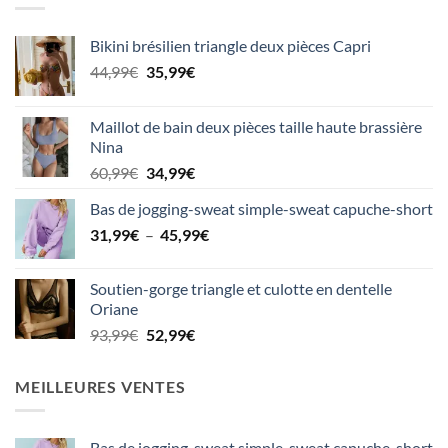
Bikini brésilien triangle deux pièces Capri
Le
Le
44,99
€
35,99
€
prix
prix
initial
actuel
Maillot de bain deux pièces taille haute brassière
était :
est :
Nina
44,99€.
35,99€.
Le
Le
60,99
€
34,99
€
prix
prix
Bas de jogging-sweat simple-sweat capuche-short
initial
actuel
Plage
31,99
€
–
était :
45,99
est :
€
de
60,99€.
34,99€.
prix :
Soutien-gorge triangle et culotte en dentelle
31,99€
Oriane
à
Le
Le
93,99
€
52,99
€
45,99€
prix
prix
initial
actuel
MEILLEURES VENTES
était :
est :
93,99€.
52,99€.
Bas de jogging-sweat simple-sweat capuche-short