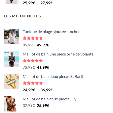
Plage
25,99
€
–
27,99
€
40,99€
de
prix :
LES MIEUX NOTÉS
25,99€
à
27,99€
Tunique de plage ajourée crochet
Note
5.00
Le
Le
89,99
€
49,99
€
sur 5
prix
prix
Maillot de bain une pièce orné de volants
initial
actuel
était :
est :
89,99€.
49,99€.
Note
5.00
Le
Le
73,99
€
41,99
€
sur 5
prix
prix
Maillot de bain deux pièces St Barth
initial
actuel
était :
est :
73,99€.
41,99€.
Note
5.00
Plage
24,99
€
–
36,99
€
sur 5
de
Maillot de bain deux pièces Lily
prix :
Le
Le
32,99
€
25,99
€
24,99€
prix
prix
à