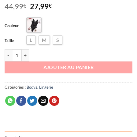
Le
Le
44,99
27,99
€
€
prix
prix
initial
actuel
Couleur
était :
est :
44,99€.
27,99€.
L
M
S
Taille
quantité de Body en dentelle Ivana
AJOUTER AU PANIER
Catégories :
Bodys
,
Lingerie