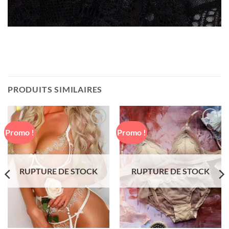
PRODUITS SIMILAIRES
Promo !
Promo !
Ajouter
Ajouter
à la liste
à la liste
de
de
souhaits
souhaits
RUPTURE DE STOCK
RUPTURE DE STOCK