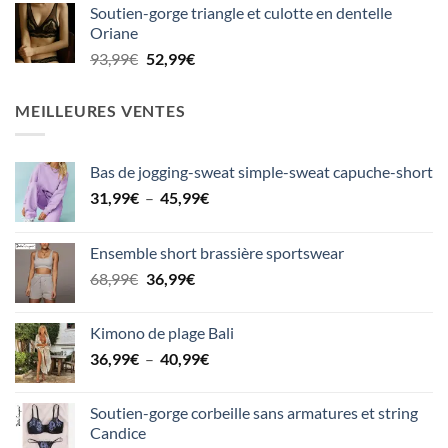
Soutien-gorge triangle et culotte en dentelle
31,99€
Oriane
à
Le
Le
93,99
€
52,99
€
45,99€
prix
prix
initial
actuel
MEILLEURES VENTES
était :
est :
93,99€.
52,99€.
Bas de jogging-sweat simple-sweat capuche-short
Plage
31,99
€
–
45,99
€
de
prix :
Ensemble short brassière sportswear
31,99€
Le
Le
68,99
€
36,99
€
à
prix
prix
45,99€
initial
actuel
Kimono de plage Bali
était :
est :
Plage
36,99
€
–
40,99
€
68,99€.
36,99€.
de
prix :
Soutien-gorge corbeille sans armatures et string
36,99€
Candice
à