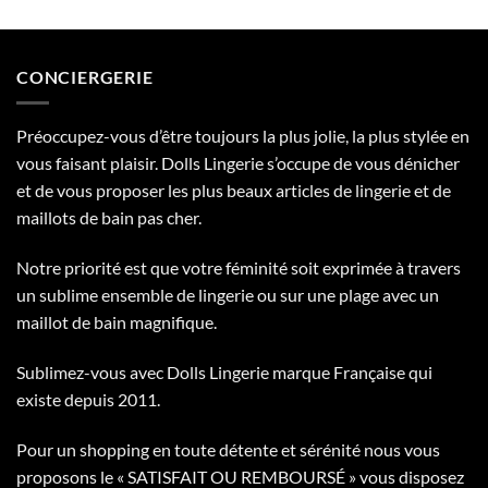
initial
actuel
36,99€
était :
est :
32,99€.
25,99€.
CONCIERGERIE
Préoccupez-vous d’être toujours la plus jolie, la plus stylée en
vous faisant plaisir. Dolls Lingerie s’occupe de vous dénicher
et de vous proposer les plus beaux articles de lingerie et de
maillots de bain pas cher.
Notre priorité est que votre féminité soit exprimée à travers
un sublime ensemble de lingerie ou sur une plage avec un
maillot de bain magnifique.
Sublimez-vous avec Dolls Lingerie marque Française qui
existe depuis 2011.
Pour un shopping en toute détente et sérénité nous vous
proposons le « SATISFAIT OU REMBOURSÉ » vous disposez