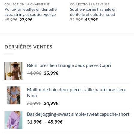
COLLECTION LA CHARMEUSE
COLLECTION LA RÊVEUSE
Porte-jarretelles en dentelle
Soutien-gorge triangle en
avec string et soutien-gorge
dentelle et culotte nœud
Le
Le
Le
Le
45,99
€
27,99
€
71,99
€
45,99
€
prix
prix
prix
prix
initial
actuel
initial
actuel
était :
est :
était :
est :
45,99€.
27,99€.
71,99€.
45,99€.
DERNIÈRES VENTES
Bikini brésilien triangle deux pièces Capri
Le
Le
44,99
€
35,99
€
prix
prix
initial
actuel
Maillot de bain deux pièces taille haute brassière
était :
est :
Nina
44,99€.
35,99€.
Le
Le
60,99
€
34,99
€
prix
prix
Bas de jogging-sweat simple-sweat capuche-short
initial
actuel
Plage
31,99
€
–
était :
45,99
est :
€
de
60,99€.
34,99€.
prix :