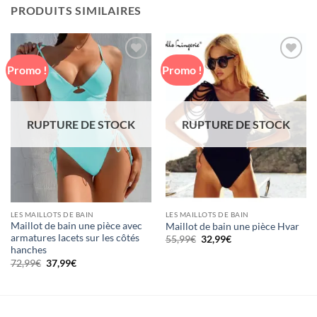
PRODUITS SIMILAIRES
Promo !
Promo !
Ajouter
Ajouter
à la liste
à la liste
de
de
souhaits
souhaits
RUPTURE DE STOCK
RUPTURE DE STOCK
LES MAILLOTS DE BAIN
LES MAILLOTS DE BAIN
Maillot de bain une pièce avec
Maillot de bain une pièce Hvar
armatures lacets sur les côtés
Le
Le
55,99
€
32,99
€
prix
prix
hanches
initial
actuel
Le
Le
72,99
€
37,99
€
était :
est :
prix
prix
55,99€.
32,99€.
initial
actuel
était :
est :
72,99€.
37,99€.