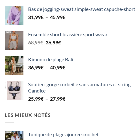
Bas de jogging-sweat simple-sweat capuche-short
Plage
31,99
€
–
45,99
€
de
prix :
Ensemble short brassière sportswear
31,99€
Le
Le
68,99
€
36,99
€
à
prix
prix
45,99€
initial
actuel
Kimono de plage Bali
était :
est :
Plage
36,99
€
–
40,99
€
68,99€.
36,99€.
de
prix :
Soutien-gorge corbeille sans armatures et string
36,99€
Candice
à
Plage
25,99
€
–
27,99
€
40,99€
de
prix :
LES MIEUX NOTÉS
25,99€
à
27,99€
Tunique de plage ajourée crochet