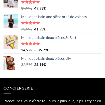
Note
5.00
Le
Le
89,99
€
49,99
€
sur 5
prix
prix
Maillot de bain une pièce orné de volants
initial
actuel
était :
est :
89,99€.
49,99€.
Note
5.00
Le
Le
73,99
€
41,99
€
sur 5
prix
prix
Maillot de bain deux pièces St Barth
initial
actuel
était :
est :
73,99€.
41,99€.
Note
5.00
Plage
24,99
€
–
36,99
€
sur 5
de
Maillot de bain deux pièces Lily
prix :
Le
Le
32,99
€
25,99
€
24,99€
prix
prix
à
initial
actuel
36,99€
était :
est :
32,99€.
25,99€.
CONCIERGERIE
Préoccupez-vous d’être toujours la plus jolie, la plus stylée en