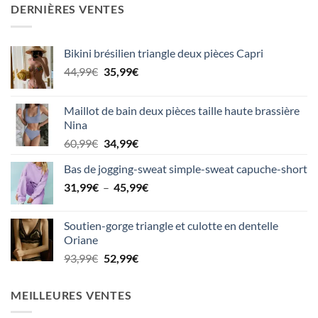
DERNIÈRES VENTES
Bikini brésilien triangle deux pièces Capri
Le
Le
44,99
€
35,99
€
prix
prix
initial
actuel
Maillot de bain deux pièces taille haute brassière
était :
est :
Nina
44,99€.
35,99€.
Le
Le
60,99
€
34,99
€
prix
prix
Bas de jogging-sweat simple-sweat capuche-short
initial
actuel
Plage
31,99
€
–
était :
45,99
est :
€
de
60,99€.
34,99€.
prix :
Soutien-gorge triangle et culotte en dentelle
31,99€
Oriane
à
Le
Le
93,99
€
52,99
€
45,99€
prix
prix
initial
actuel
MEILLEURES VENTES
était :
est :
93,99€.
52,99€.