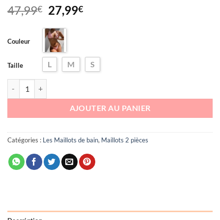
Le
Le
47,99
27,99
€
€
prix
prix
initial
actuel
Couleur
était :
est :
47,99€.
27,99€.
L
M
S
Taille
quantité de Maillot de bain deux pièces Agatha
AJOUTER AU PANIER
Catégories :
Les Maillots de bain
,
Maillots 2 pièces