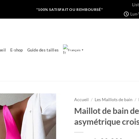
Lis
"100% SATISFAIT OU REMBOURSÉ"
Lun-
eil
E-shop
Guide des tailles
Français
▼
Accueil
/
Les Maillots de bain
/
Maillot de bain d
Ajouter
asymétrique crois
à la liste
de
souhaits