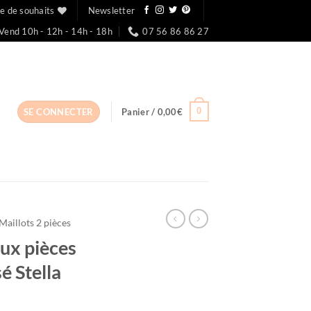
te de souhaits
Newsletter
Vend 10h - 12h - 14h - 18h
07 56 86 86 27
0
SE CONNECTER
Panier /
0,00
€
Maillots 2 pièces
eux pièces
é Stella