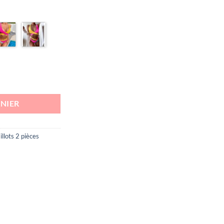
el
9€.
ièces asymétrique croisé Stella
NIER
llots 2 pièces