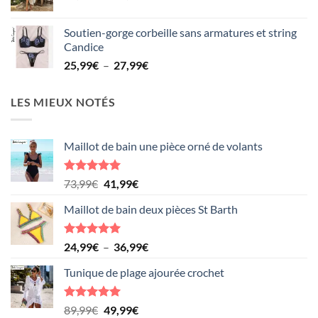
de
prix :
Soutien-gorge corbeille sans armatures et string
36,99€
Candice
à
Plage
25,99
€
–
27,99
€
40,99€
de
prix :
LES MIEUX NOTÉS
25,99€
à
27,99€
Maillot de bain une pièce orné de volants
Note
5.00
Le
Le
73,99
€
41,99
€
sur 5
prix
prix
Maillot de bain deux pièces St Barth
initial
actuel
était :
est :
73,99€.
41,99€.
Note
5.00
Plage
24,99
€
–
36,99
€
sur 5
de
Tunique de plage ajourée crochet
prix :
24,99€
à
Note
5.00
Le
Le
89,99
€
49,99
€