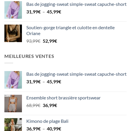
Bas de jogging-sweat simple-sweat capuche-short
initial
actuel
Plage
31,99
€
–
était :
45,99
est :
€
de
60,99€.
34,99€.
prix :
Soutien-gorge triangle et culotte en dentelle
31,99€
Oriane
à
Le
Le
93,99
€
52,99
€
45,99€
prix
prix
initial
actuel
MEILLEURES VENTES
était :
est :
93,99€.
52,99€.
Bas de jogging-sweat simple-sweat capuche-short
Plage
31,99
€
–
45,99
€
de
prix :
Ensemble short brassière sportswear
31,99€
Le
Le
68,99
€
36,99
€
à
prix
prix
45,99€
initial
actuel
Kimono de plage Bali
était :
est :
Plage
36,99
€
–
40,99
€
68,99€.
36,99€.