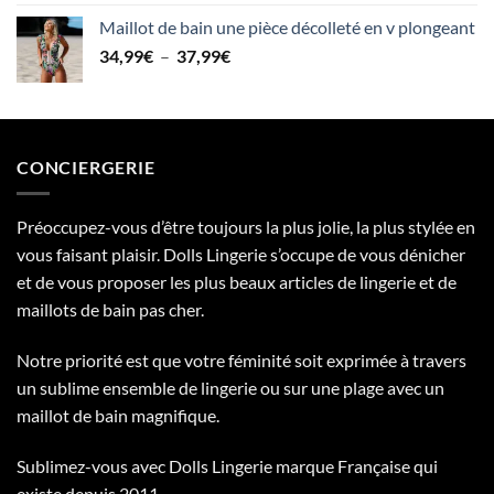
sur 5
36,99€
prix
prix
Maillot de bain une pièce décolleté en v plongeant
initial
actuel
Plage
34,99
€
–
était :
37,99
est :
€
de
89,99€.
49,99€.
prix :
34,99€
à
CONCIERGERIE
37,99€
Préoccupez-vous d’être toujours la plus jolie, la plus stylée en
vous faisant plaisir. Dolls Lingerie s’occupe de vous dénicher
et de vous proposer les plus beaux articles de lingerie et de
maillots de bain pas cher.
Notre priorité est que votre féminité soit exprimée à travers
un sublime ensemble de lingerie ou sur une plage avec un
maillot de bain magnifique.
Sublimez-vous avec Dolls Lingerie marque Française qui
existe depuis 2011.