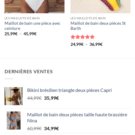
LES MAILLOTS DE BAIN
LES MAILLOTS DE BAIN
Maillot de bain une pièce avec
Maillot de bain deux pièces St
ceinture
Barth
Plage
25,99
€
–
45,99
€
de
prix :
Note
5
sur
Plage
24,99
€
–
36,99
€
25,99€
de
5
à
prix :
45,99€
24,99€
à
36,99€
DERNIÈRES VENTES
Bikini brésilien triangle deux pièces Capri
Le
Le
44,99
€
35,99
€
prix
prix
initial
actuel
Maillot de bain deux pièces taille haute brassière
était :
est :
Nina
44,99€.
35,99€.
Le
Le
60,99
€
34,99
€
prix
prix