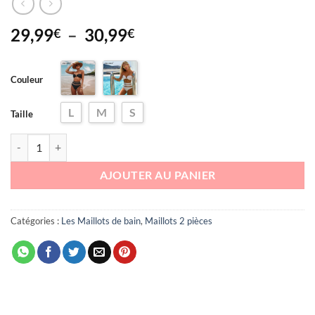
Plage
29,99
–
30,99
€
€
de
prix :
Couleur
29,99€
à
L
M
S
30,99€
Taille
quantité de Maillot de bain deux pièces taille haute Sharon
AJOUTER AU PANIER
Catégories :
Les Maillots de bain
,
Maillots 2 pièces