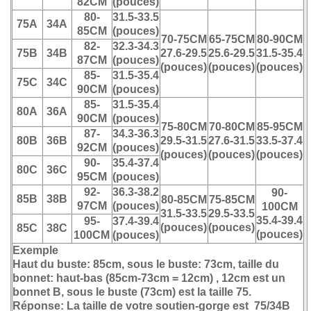
82CM
(pouces)
80-
31.5-33.5
75A
34A
85CM
(pouces)
70-75CM
65-75CM
80-90CM
82-
32.3-34.3
75B
34B
27.6-29.5
25.6-29.5
31.5-35.4
87CM
(pouces)
(pouces)
(pouces)
(pouces)
85-
31.5-35.4
75C
34C
90CM
(pouces)
85-
31.5-35.4
80A
36A
90CM
(pouces)
75-80CM
70-80CM
85-95CM
87-
34.3-36.3
80B
36B
29.5-31.5
27.6-31.5
33.5-37.4
92CM
(pouces)
(pouces)
(pouces)
(pouces)
90-
35.4-37.4
80C
36C
95CM
(pouces)
92-
36.3-38.2
90-
85B
38B
80-85CM
75-85CM
97CM
(pouces)
100CM
31.5-33.5
29.5-33.5
35.4-39.4
95-
37.4-39.4
(pouces)
(pouces)
85C
38C
(pouces)
100CM
(pouces)
Exemple
Haut du buste: 85cm, sous le buste: 73cm, taille du
bonnet: haut-bas (85cm-73cm = 12cm) , 12cm est un
bonnet B, sous le buste (73cm) est la taille 75.
Réponse
: La taille de votre soutien-gorge est 75/34B