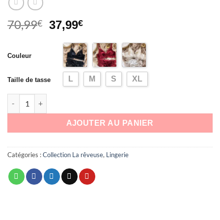
70,99
Le
Le
€
37,99
€
prix
prix
initial
actuel
Couleur
était :
est :
70,99€.
37,99€.
L
M
S
XL
Taille de tasse
quantité de Soutien-gorge corbeille en velours dentelle et culot
AJOUTER AU PANIER
Catégories :
Collection La rêveuse
,
Lingerie