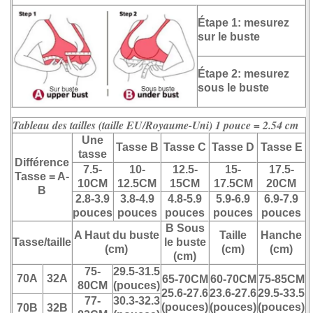
Étape 1: mesurez
sur le buste
Étape 2: mesurez
sous le buste
Tableau des tailles (taille EU/Royaume-Uni)
1 pouce = 2.54 cm
Une
Tasse B
Tasse C
Tasse D
Tasse E
tasse
Différence
7.5-
10-
12.5-
15-
17.5-
Tasse = A-
10CM
12.5CM
15CM
17.5CM
20CM
B
2.8-3.9
3.8-4.9
4.8-5.9
5.9-6.9
6.9-7.9
pouces
pouces
pouces
pouces
pouces
B
Sous
A
Haut du buste
Taille
Hanche
Tasse/taille
le buste
(cm)
(cm)
(cm)
(cm)
75-
29.5-31.5
70A
32A
65-70CM
60-70CM
75-85CM
80CM
(pouces)
25.6-27.6
23.6-27.6
29.5-33.5
77-
30.3-32.3
(pouces)
(pouces)
(pouces)
70B
32B